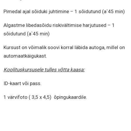
Pimedal ajal sõiduki juhtimine – 1 sõidutund (a`45 min)
Algastme libedasõidu riskivältimise harjutused – 1
sõidutund (a`45 min)
Kursust on võimalik soovi korral läbida autoga, millel on
automaatkäigukast.
Koolituskursusele tulles võtta kaasa:
ID-kaart või pass.
1 värvifoto ( 3,5 x 4,5) õpingukaardile.