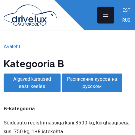
Liigu edasi põhisisu juurde
EST
RUS
Leivapuru
Avaleht
Kategooria B
Algavad kursused
Расписание курсов на
eesti keeles
русском
B-kategooria
Sõiduauto registrimassiga kuni 3500 kg, kerghaagisega
kuni 750 kg, 1+8 istekohta.